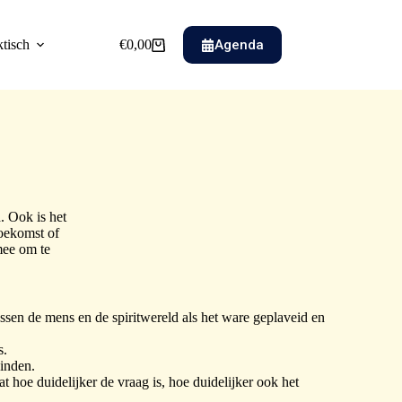
Agenda
ktisch
€
0,00
. Ook is het
toekomst of
mee om te
ussen de mens en de spiritwereld als het ware geplaveid en
s.
vinden.
t hoe duidelijker de vraag is, hoe duidelijker ook het