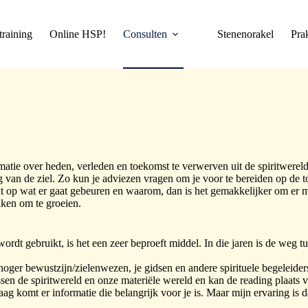
training
Online HSP!
Consulten
Stenenorakel
Pra
atie over heden, verleden en toekomst te verwerven uit de spiritwereld
ng van de ziel. Zo kun je adviezen vragen om je voor te bereiden op de 
bent op wat er gaat gebeuren en waarom, dan is het gemakkelijker om er 
iken om te groeien.
rdt gebruikt, is het een zeer beproeft middel. In die jaren is de weg t
hoger bewustzijn/zielenwezen, je gidsen en andere spirituele begeleider
sen de spiritwereld en onze materiële wereld en kan de reading plaats 
g komt er informatie die belangrijk voor je is. Maar mijn ervaring is da