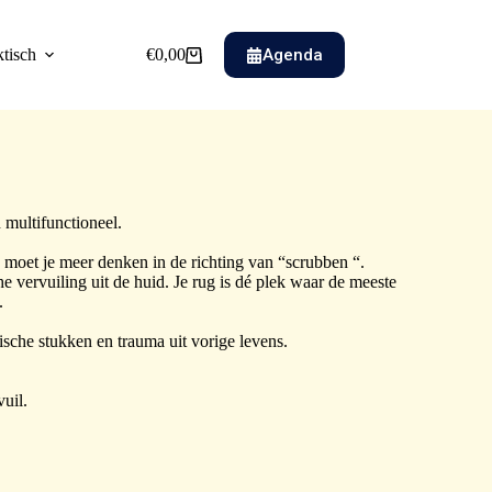
Agenda
ktisch
€
0,00
 multifunctioneel.
 moet je meer denken in de richting van “scrubben “.
 vervuiling uit de huid. Je rug is dé plek waar de meeste
.
sche stukken en trauma uit vorige levens.
uil.