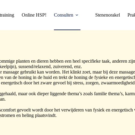
training
Online HSP!
Consulten
Stenenorakel
Pra
Sommige planten en dieren hebben een heel specifieke taak, anderen zijn
eelpijn), sussend/relaxend, zuiverend, enz.
r massage gebruikt kan worden. Het klinkt zoet, maar bij deze massage
van de honing in de huid en trekt de honing de fysieke en energetische
 en energetisch door het zware gevoel bij stress, zorgen, zwaarmoedigheid
gehaald, maar ook dieper liggende thema’s zoals familie thema’s, karmi
an.
scomfort gevoelt wordt door het verwijderen van fysiek en energetisch v
 stromen en heling plaatsvindt.