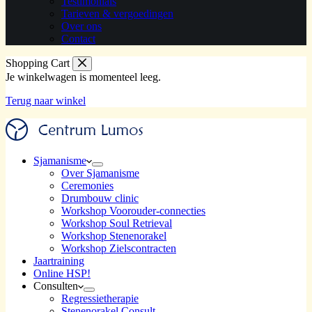
Testimonials
Tarieven & vergoedingen
Over ons
Contact
Shopping Cart
Je winkelwagen is momenteel leeg.
Terug naar winkel
Sjamanisme
Over Sjamanisme
Ceremonies
Drumbouw clinic
Workshop Voorouder-connecties
Workshop Soul Retrieval
Workshop Stenenorakel
Workshop Zielscontracten
Jaartraining
Online HSP!
Consulten
Regressietherapie
Stenenorakel Consult