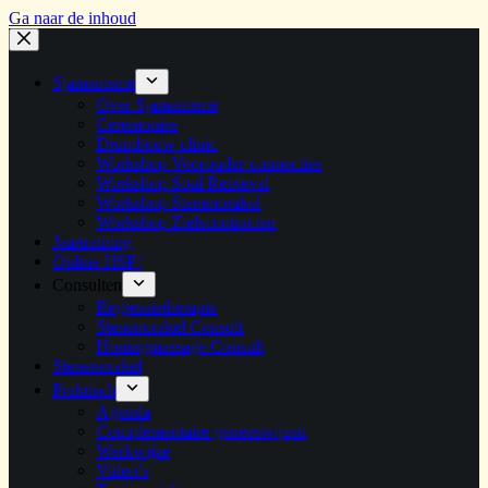
Ga naar de inhoud
Sjamanisme
Over Sjamanisme
Ceremonies
Drumbouw clinic
Workshop Voorouder-connecties
Workshop Soul Retrieval
Workshop Stenenorakel
Workshop Zielscontracten
Jaartraining
Online HSP!
Consulten
Regressietherapie
Stenenorakel Consult
Honingmassage Consult
Stenenorakel
Praktisch
Agenda
Complementaire geneeswijzen
Werkwijze
Video’s